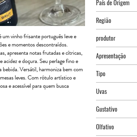
País de Origem
Portugal
Região
Lisboa
um vinho frisante português leve e
produtor
ações e momentos descontraídos.
Vidigal Wines
, apresenta notas frutadas e cítricas,
Apresentação
e acidez e doçura. Seu perlage fino e
Garrafa
 da bebida. Versátil, harmoniza bem com
Tipo
750ml
mesas leves. Com rótulo artístico e
sa e acessível para quem busca
Branco Brut
Uvas
Uvas Arinto (70%), Fer
Gustativo
Em boca é vivo, refresc
Olfativo