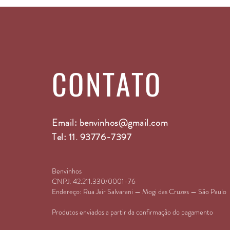
CONTATO
Email:
benvinhos@gmail.com
Tel: 11. 93776-7397
Benvinhos
CNPJ: 42.211.330/0001-76
Endereço:
Rua Jair Salvarani — Mogi das Cruzes — São Paulo
Produtos enviados a partir da confirmação do pagamento