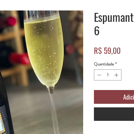
Espumant
6
Preç
R$ 59,00
Quantidade
*
Adic