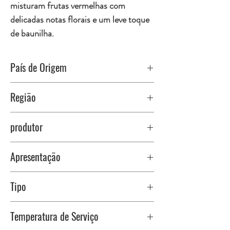
misturam frutas vermelhas com
delicadas notas florais e um leve toque
de baunilha.
País de Origem
Chile
Região
produtor
Valle del Maule, Chile
Cremaschi Furlotti
Apresentação
Garrafa 750ml
Tipo
rolha cortiça
Vinho Fino Tinto Suave
Temperatura de Serviço