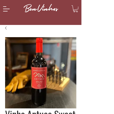
BenVinhos