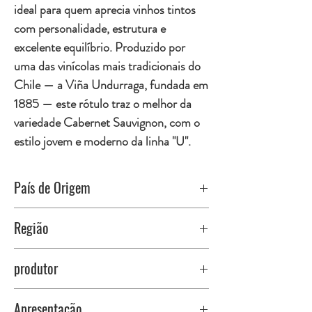
ideal para quem aprecia vinhos tintos
com personalidade, estrutura e
excelente equilíbrio. Produzido por
uma das vinícolas mais tradicionais do
Chile — a Viña Undurraga, fundada em
1885 — este rótulo traz o melhor da
variedade Cabernet Sauvignon, com o
estilo jovem e moderno da linha "U".
País de Origem
Chile
Região
Valle Central — uma das mais importantes áreas
produtor
vitivinícolas chilenas, reconhecida pelo clima
mediterrâneo e excelente exposição solar, fatores
Viña Undurraga
que garantem uvas de qualidade superior.
Apresentação