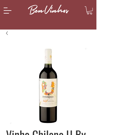
BenVinhos
Vinho Chileno U By