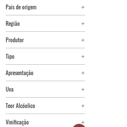
Pais de origem
Chile
Região
Valle del Colchagua
Produtor
Maturana Winery
Tipo
Fino Tinto Seco
Apresentação
Garrafa 750 ml
Uva
Rolha cortiça
100% Carmenére
Teor Alcóolico
13,5 %
Vinificação