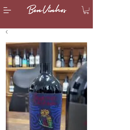
BenVinhos